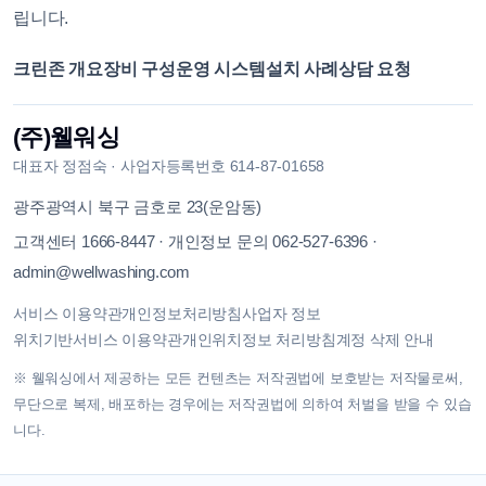
립니다.
크린존 개요
장비 구성
운영 시스템
설치 사례
상담 요청
(주)웰워싱
대표자
정점숙
·
사업자등록번호
614-87-01658
광주광역시 북구 금호로 23(운암동)
고객센터
1666-8447
·
개인정보 문의
062-527-6396
·
admin@wellwashing.com
서비스 이용약관
개인정보처리방침
사업자 정보
위치기반서비스 이용약관
개인위치정보 처리방침
계정 삭제 안내
※ 웰워싱에서 제공하는 모든 컨텐츠는 저작권법에 보호받는 저작물로써,
무단으로 복제, 배포하는 경우에는 저작권법에 의하여 처벌을 받을 수 있습
니다.