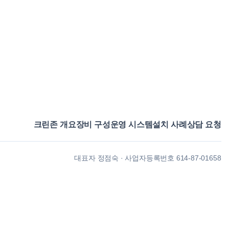
크린존 개요
장비 구성
운영 시스템
설치 사례
상담 요청
대표자
정점숙
·
사업자등록번호
614-87-01658