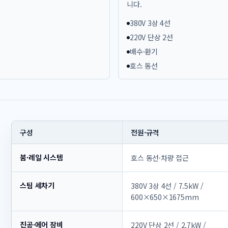
니다.
380V 3상 4선
220V 단상 2선
배수·환기
호스 동선
구성
전원·규격
붐·레일 시스템
호스 동선·차량 접근
스팀 세차기
380V 3상 4선 / 7.5kW /
600×650×1675mm
진공·에어 장비
220V 단상 2선 / 2.7kW /