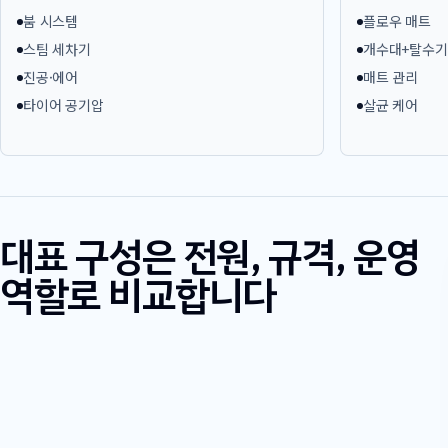
붐 시스템
플로우 매트
스팀 세차기
개수대+탈수기
진공·에어
매트 관리
타이어 공기압
살균 케어
대표 구성은 전원, 규격, 운영
역할로 비교합니다